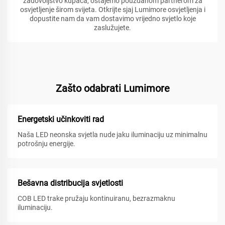
zadovoljstvo kupaca, ostajemo pouzdanom partnerom za
osvjetljenje širom svijeta. Otkrijte sjaj Lumimore osvjetljenja i
dopustite nam da vam dostavimo vrijedno svjetlo koje
zaslužujete.
Zašto odabrati Lumimore
Energetski učinkoviti rad
Naša LED neonska svjetla nude jaku iluminaciju uz minimalnu
potrošnju energije.
Bešavna distribucija svjetlosti
COB LED trake pružaju kontinuiranu, bezrazmaknu
iluminaciju.