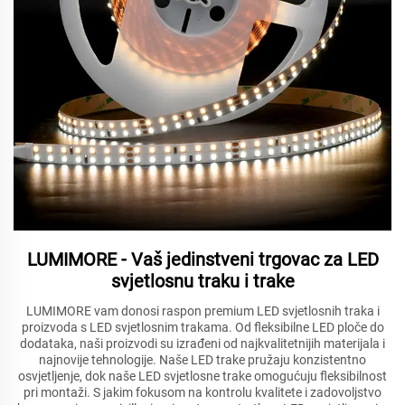
LUMIMORE - Vaš jedinstveni trgovac za LED
svjetlosnu traku i trake
LUMIMORE vam donosi raspon premium LED svjetlosnih traka i
proizvoda s LED svjetlosnim trakama. Od fleksibilne LED ploče do
dodataka, naši proizvodi su izrađeni od najkvalitetnijih materijala i
najnovije tehnologije. Naše LED trake pružaju konzistentno
osvjetljenje, dok naše LED svjetlosne trake omogućuju fleksibilnost
pri montaži. S jakim fokusom na kontrolu kvalitete i zadovoljstvo