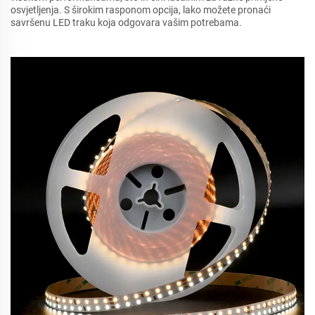
osvjetljenja. S širokim rasponom opcija, lako možete pronaći
savršenu LED traku koja odgovara vašim potrebama.