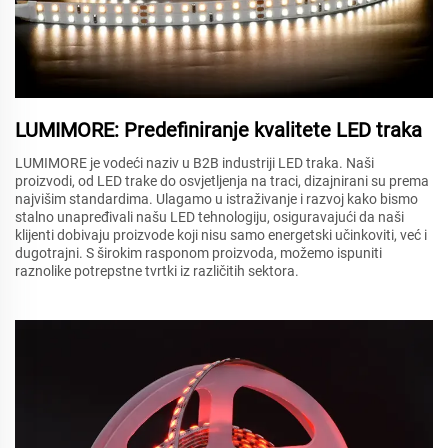
LUMIMORE: Predefiniranje kvalitete LED traka
LUMIMORE je vodeći naziv u B2B industriji LED traka. Naši
proizvodi, od LED trake do osvjetljenja na traci, dizajnirani su prema
najvišim standardima. Ulagamo u istraživanje i razvoj kako bismo
stalno unapređivali našu LED tehnologiju, osiguravajući da naši
klijenti dobivaju proizvode koji nisu samo energetski učinkoviti, već i
dugotrajni. S širokim rasponom proizvoda, možemo ispuniti
raznolike potrepstne tvrtki iz različitih sektora.