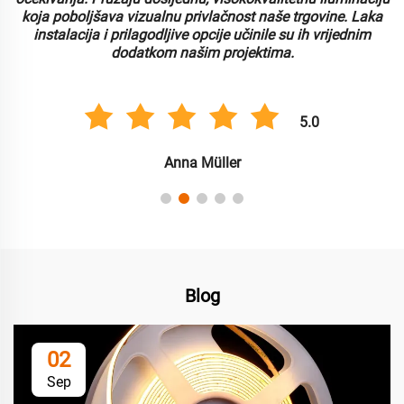
koja poboljšava vizualnu privlačnost naše trgovine. Laka
instalacija i prilagodljive opcije učinile su ih vrijednim
dodatkom našim projektima.
5.0
Anna Müller
Blog
02
Sep