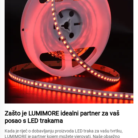
Zašto je LUMIMORE idealni partner za vaš
posao s LED trakama
Kada je riječ o dobavljanju proizvoda LED traka za vašu tvrtku,
LUMIMORE je partner kojem možete vjerovati. Naše obsežno