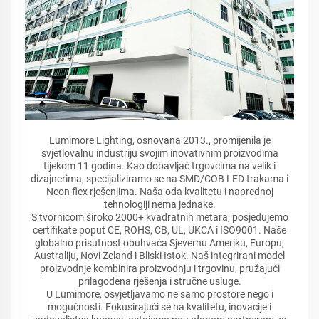
Lumimore Lighting, osnovana 2013., promijenila je
svjetlovalnu industriju svojim inovativnim proizvodima
tijekom 11 godina. Kao dobavljač trgovcima na velik i
dizajnerima, specijaliziramo se na SMD/COB LED trakama i
Neon flex rješenjima. Naša oda kvalitetu i naprednoj
tehnologiji nema jednake.
S tvornicom široko 2000+ kvadratnih metara, posjedujemo
certifikate poput CE, ROHS, CB, UL, UKCA i ISO9001. Naše
globalno prisutnost obuhvaća Sjevernu Ameriku, Europu,
Australiju, Novi Zeland i Bliski Istok. Naš integrirani model
proizvodnje kombinira proizvodnju i trgovinu, pružajući
prilagođena rješenja i stručne usluge.
U Lumimore, osvjetljavamo ne samo prostore nego i
mogućnosti. Fokusirajući se na kvalitetu, inovacije i