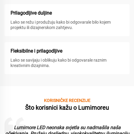
Prilagodljive duljine
Lako se režu i produžuju kako bi odgovarale bilo kojem
projektu ili dizajnerskom zahtjevu.
Fleksibilne i prilagodljive
Lako se savijaju i oblikuju kako bi odgovarale raznim
kreativnim dizajnima.
KORISNIČKE RECENZIJE
Što korisnici kažu o Lumimoreu
Lumimore LED neonska svjetla su nadmašila naša
i
očekivanja. Pružaju dosljednu, visokokvalitetnu iluminaciju