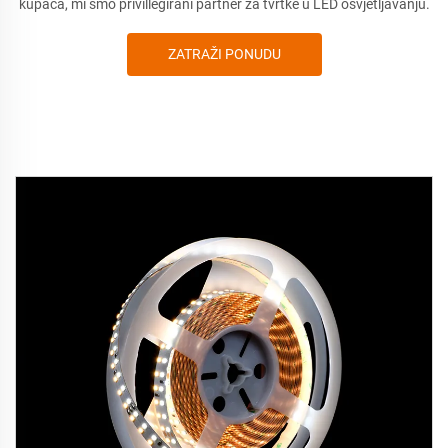
kupaca, mi smo privillegirani partner za tvrtke u LED osvjetljavanju.
ZATRAŽI PONUDU