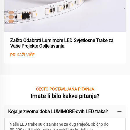
Zašto Odabrati Lumimore LED Svjetlosne Trake za
Vaše Projekte Osijelavanja
PRIKAŽI VIŠE
ČESTO POSTAVLJANA PITANJA
Imate li bilo kakve pitanje?
Koja je životna doba LUMIMORE-ovih LED traka?
Naše LED trake su dizajnirane za
dug trajeće, obično do
50.000 sati ili više, ovisno o uvjetima korištenja.