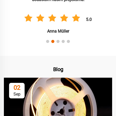
5.0
Anna Müller
Blog
02
Sep