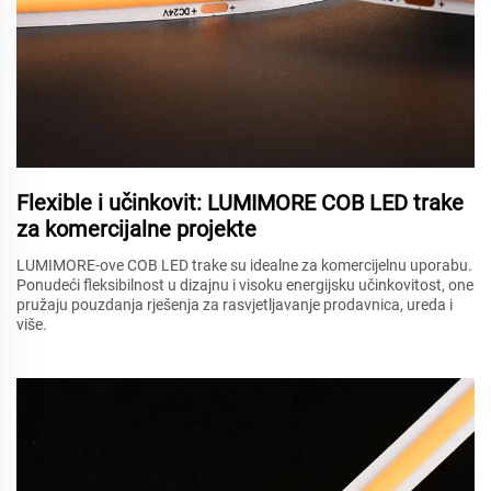
Flexible i učinkovit: LUMIMORE COB LED trake
za komercijalne projekte
LUMIMORE-ove COB LED trake su idealne za komercijelnu uporabu.
Ponudeći fleksibilnost u dizajnu i visoku energijsku učinkovitost, one
pružaju pouzdanja rješenja za rasvjetljavanje prodavnica, ureda i
više.