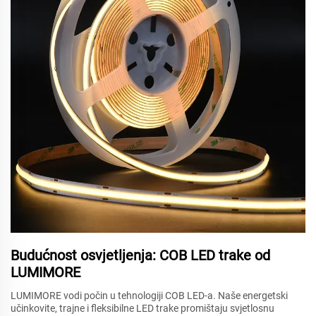
Budućnost osvjetljenja: COB LED trake od
LUMIMORE
LUMIMORE vodi počin u tehnologiji COB LED-a. Naše energetski
učinkovite, trajne i fleksibilne LED trake promištaju svjetlosnu