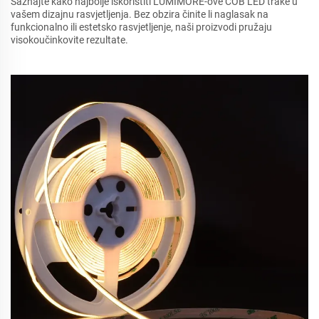
Saznajte kako najbolje iskoristiti LUMIMORE-ove COB LED trake u
vašem dizajnu rasvjetljenja. Bez obzira činite li naglasak na
funkcionalno ili estetsko rasvjetljenje, naši proizvodi pružaju
visokoučinkovite rezultate.