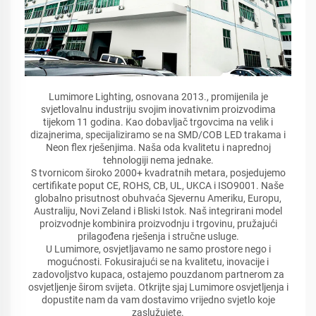
Lumimore Lighting, osnovana 2013., promijenila je
svjetlovalnu industriju svojim inovativnim proizvodima
tijekom 11 godina. Kao dobavljač trgovcima na velik i
dizajnerima, specijaliziramo se na SMD/COB LED trakama i
Neon flex rješenjima. Naša oda kvalitetu i naprednoj
tehnologiji nema jednake.
S tvornicom široko 2000+ kvadratnih metara, posjedujemo
certifikate poput CE, ROHS, CB, UL, UKCA i ISO9001. Naše
globalno prisutnost obuhvaća Sjevernu Ameriku, Europu,
Australiju, Novi Zeland i Bliski Istok. Naš integrirani model
proizvodnje kombinira proizvodnju i trgovinu, pružajući
prilagođena rješenja i stručne usluge.
U Lumimore, osvjetljavamo ne samo prostore nego i
mogućnosti. Fokusirajući se na kvalitetu, inovacije i
zadovoljstvo kupaca, ostajemo pouzdanom partnerom za
osvjetljenje širom svijeta. Otkrijte sjaj Lumimore osvjetljenja i
dopustite nam da vam dostavimo vrijedno svjetlo koje
zaslužujete.