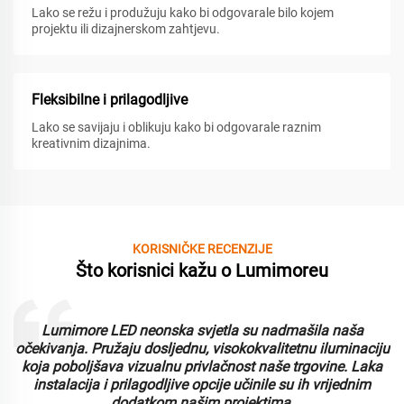
Lako se režu i produžuju kako bi odgovarale bilo kojem
projektu ili dizajnerskom zahtjevu.
Fleksibilne i prilagodljive
Lako se savijaju i oblikuju kako bi odgovarale raznim
kreativnim dizajnima.
KORISNIČKE RECENZIJE
Što korisnici kažu o Lumimoreu
Lumimore LED neonska svjetla su nadmašila naša
i
očekivanja. Pružaju dosljednu, visokokvalitetnu iluminaciju
koja poboljšava vizualnu privlačnost naše trgovine. Laka
instalacija i prilagodljive opcije učinile su ih vrijednim
dodatkom našim projektima.