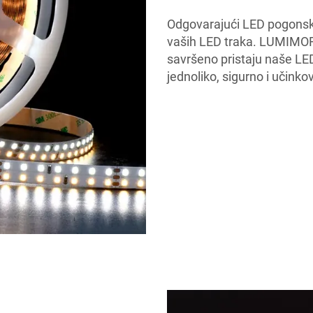
Odgovarajući LED pogonski 
vaših LED traka. LUMIMOR
savršeno pristaju naše LED
jednoliko, sigurno i učink