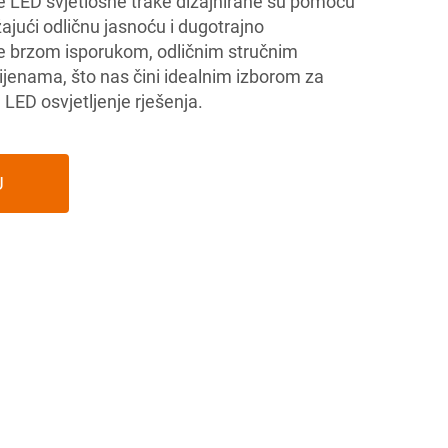
še LED svjetlosne trake dizajnirane su pomoću
ajući odličnu jasnoću i dugotrajno
 brzom isporukom, odličnim stručnim
ijenama, što nas čini idealnim izborom za
e LED osvjetljenje rješenja.
U