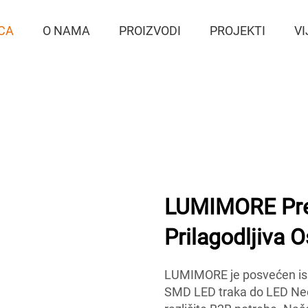
CA
O NAMA
PROIZVODI
PROJEKTI
VI
LUMIMORE Pre
Prilagodljiva O
LUMIMORE je posvećen ispo
SMD LED traka do LED Neo