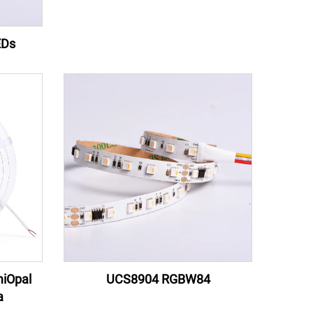
EDs
miOpal
UCS8904 RGBW84
a