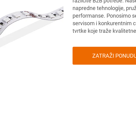
različite B2B potrebe. Na
napredne tehnologije, pruž
performanse. Ponosimo se
servisom i konkurentnim c
tvrtke koje traže kvalitetn
ZATRAŽI PONUD