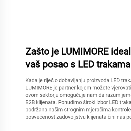
Zašto je LUMIMORE idealn
vaš posao s LED trakama
Kada je riječ o dobavljanju proizvoda LED trak
LUMIMORE je partner kojem možete vjerovati
ovom sektorju omogućuje nam da razumijemo
B2B klijenata. Ponudimo široki izbor LED traka i
podržana našim strognim mjeračima kontrole 
posvećenost zadovoljstvu klijenata čini nas p