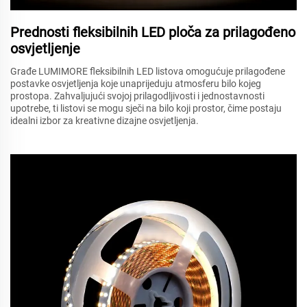
Prednosti fleksibilnih LED ploča za prilagođeno
osvjetljenje
Građe LUMIMORE fleksibilnih LED listova omogućuje prilagođene
postavke osvjetljenja koje unaprijeduju atmosferu bilo kojeg
prostора. Zahvaljujući svojoj prilagodljivosti i jednostavnosti
upotrebe, ti listovi se mogu sječi na bilo koji prostor, čime postaju
idealni izbor za kreativne dizajne osvjetljenja.