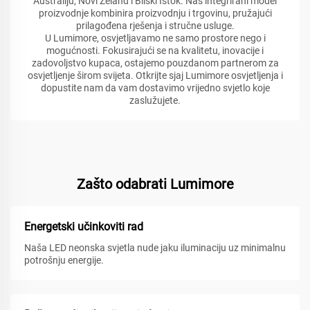
Australiju, Novi Zeland i Bliski Istok. Naš integrirani model
proizvodnje kombinira proizvodnju i trgovinu, pružajući
prilagođena rješenja i stručne usluge.
U Lumimore, osvjetljavamo ne samo prostore nego i
mogućnosti. Fokusirajući se na kvalitetu, inovacije i
zadovoljstvo kupaca, ostajemo pouzdanom partnerom za
osvjetljenje širom svijeta. Otkrijte sjaj Lumimore osvjetljenja i
dopustite nam da vam dostavimo vrijedno svjetlo koje
zaslužujete.
Zašto odabrati Lumimore
Energetski učinkoviti rad
Naša LED neonska svjetla nude jaku iluminaciju uz minimalnu
potrošnju energije.