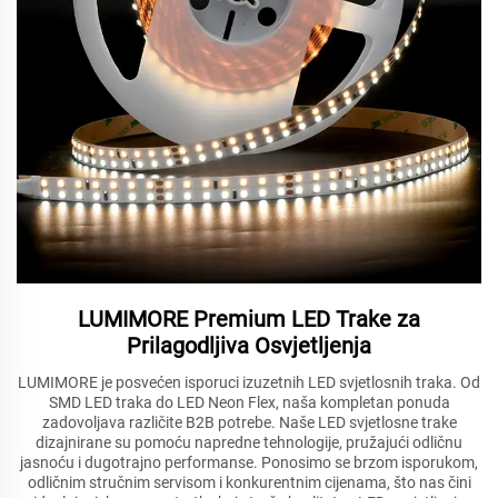
LUMIMORE Premium LED Trake za
Prilagodljiva Osvjetljenja
LUMIMORE je posvećen isporuci izuzetnih LED svjetlosnih traka. Od
SMD LED traka do LED Neon Flex, naša kompletan ponuda
zadovoljava različite B2B potrebe. Naše LED svjetlosne trake
dizajnirane su pomoću napredne tehnologije, pružajući odličnu
jasnoću i dugotrajno performanse. Ponosimo se brzom isporukom,
odličnim stručnim servisom i konkurentnim cijenama, što nas čini