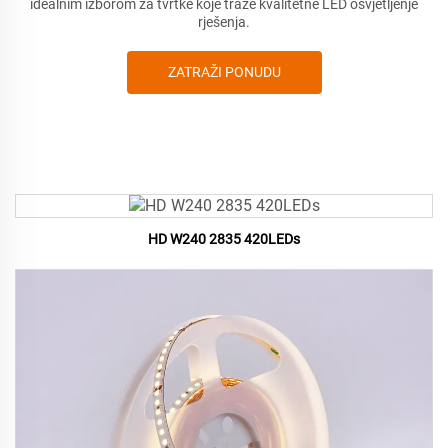
idealnim izborom za tvrtke koje traže kvalitetne LED osvjetljenje
rješenja.
ZATRAŽI PONUDU
HD W240 2835 420LEDs