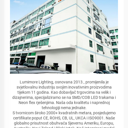
Lumimore Lighting, osnovana 2013., promijenila je
svjetlovalnu industriju svojim inovativnim proizvodima
tijekom 11 godina. Kao dobavljač trgovcima na velik i
dizajnerima, specijaliziramo se na SMD/COB LED trakama i
Neon flex rješenjima. Naša oda kvalitetu i naprednoj
tehnologiji nema jednake.
S tvornicom široko 2000+ kvadratnih metara, posjedujemo
certifikate poput CE, ROHS, CB, UL, UKCA i ISO9001. Naše
globalno prisutnost obuhvaća Sjevernu Ameriku, Europu,