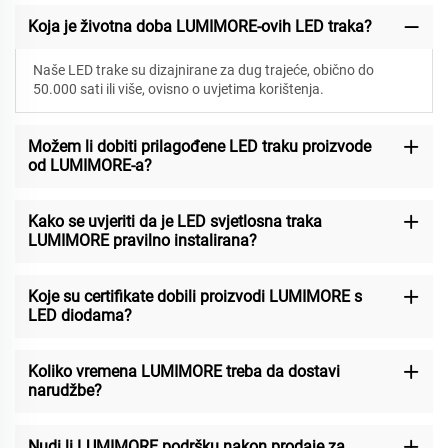
Koja je životna doba LUMIMORE-ovih LED traka?
Naše LED trake su dizajnirane za
dug trajeće, obično do
50.000 sati ili više, ovisno o uvjetima korištenja.
Možem li dobiti prilagođene LED traku proizvode
od LUMIMORE-a?
Kako se uvjeriti da je LED svjetlosna traka
LUMIMORE pravilno instalirana?
Koje su certifikate dobili proizvodi LUMIMORE s
LED diodama?
Koliko vremena LUMIMORE treba da dostavi
narudžbe?
Nudi li LUMIMORE podršku nakon prodaje za