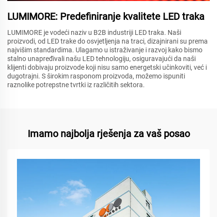
LUMIMORE: Predefiniranje kvalitete LED traka
LUMIMORE je vodeći naziv u B2B industriji LED traka. Naši
proizvodi, od LED trake do osvjetljenja na traci, dizajnirani su prema
najvišim standardima. Ulagamo u istraživanje i razvoj kako bismo
stalno unapređivali našu LED tehnologiju, osiguravajući da naši
klijenti dobivaju proizvode koji nisu samo energetski učinkoviti, već i
dugotrajni. S širokim rasponom proizvoda, možemo ispuniti
raznolike potrepstne tvrtki iz različitih sektora.
Imamo najbolja rješenja za vaš posao