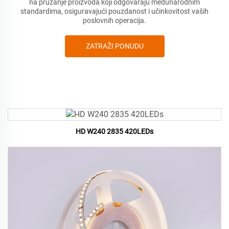
na pružanje proizvoda koji odgovaraju međunarodnim
standardima, osiguravajući pouzdanost i učinkovitost vaših
poslovnih operacija.
ZATRAŽI PONUDU
HD W240 2835 420LEDs