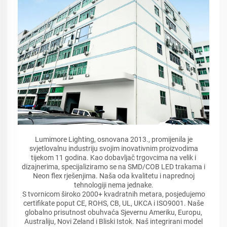
Lumimore Lighting, osnovana 2013., promijenila je
svjetlovalnu industriju svojim inovativnim proizvodima
tijekom 11 godina. Kao dobavljač trgovcima na velik i
dizajnerima, specijaliziramo se na SMD/COB LED trakama i
Neon flex rješenjima. Naša oda kvalitetu i naprednoj
tehnologiji nema jednake.
S tvornicom široko 2000+ kvadratnih metara, posjedujemo
certifikate poput CE, ROHS, CB, UL, UKCA i ISO9001. Naše
globalno prisutnost obuhvaća Sjevernu Ameriku, Europu,
Australiju, Novi Zeland i Bliski Istok. Naš integrirani model