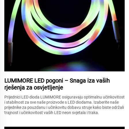
LUMIMORE LED pogoni – Snaga iza vaših
rješenja za osvjetljenje
Prijednici LED dioda LUMIMORE osiguravaju optimalnu učinkovitost
i stabilnost za sve naše proizvode s LED diodama. Izaberite naše
prijednike za pouzdanu i učinkovitu dobavu struje kako biste održali
trajnost i učinkovitost vaših LED neon svjetala i traka.