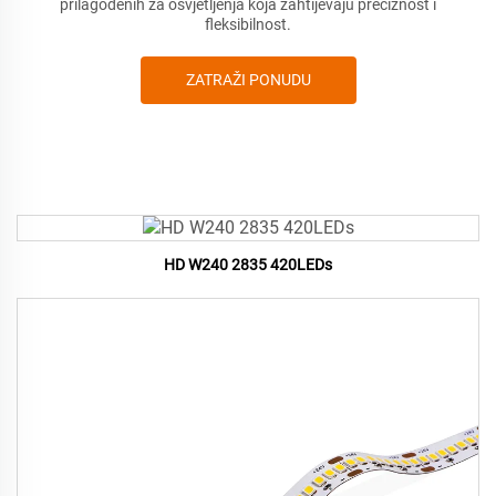
prilagođenih za osvjetljenja koja zahtijevaju preciznost i
fleksibilnost.
ZATRAŽI PONUDU
HD W240 2835 420LEDs