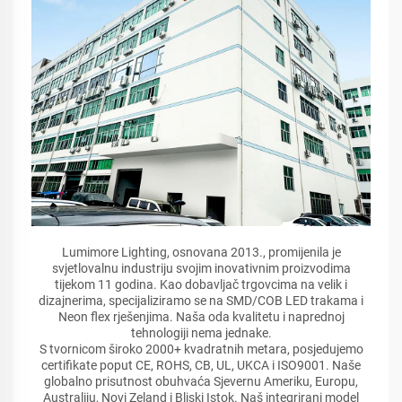
Lumimore Lighting, osnovana 2013., promijenila je
svjetlovalnu industriju svojim inovativnim proizvodima
tijekom 11 godina. Kao dobavljač trgovcima na velik i
dizajnerima, specijaliziramo se na SMD/COB LED trakama i
Neon flex rješenjima. Naša oda kvalitetu i naprednoj
tehnologiji nema jednake.
S tvornicom široko 2000+ kvadratnih metara, posjedujemo
certifikate poput CE, ROHS, CB, UL, UKCA i ISO9001. Naše
globalno prisutnost obuhvaća Sjevernu Ameriku, Europu,
Australiju, Novi Zeland i Bliski Istok. Naš integrirani model