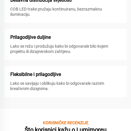
Bešavna distribucija svjetlosti
COB LED trake pružaju kontinuiranu, bezrazmaknu
iluminaciju.
Prilagodljive duljine
Lako se režu i produžuju kako bi odgovarale bilo kojem
projektu ili dizajnerskom zahtjevu.
Fleksibilne i prilagodljive
Lako se savijaju i oblikuju kako bi odgovarale raznim
kreativnim dizajnima.
KORISNIČKE RECENZIJE
Što korisnici kažu o Lumimoreu