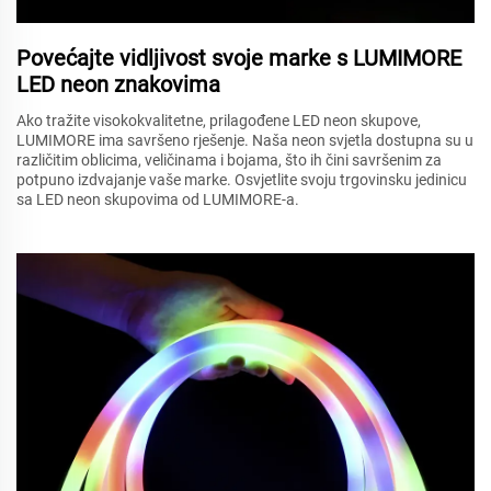
Povećajte vidljivost svoje marke s LUMIMORE
LED neon znakovima
Ako tražite visokokvalitetne, prilagođene LED neon skupove,
LUMIMORE ima savršeno rješenje. Naša neon svjetla dostupna su u
različitim oblicima, veličinama i bojama, što ih čini savršenim za
potpuno izdvajanje vaše marke. Osvjetlite svoju trgovinsku jedinicu
sa LED neon skupovima od LUMIMORE-a.