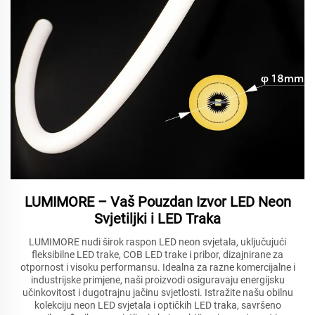
LUMIMORE – Vaš Pouzdan Izvor LED Neon
Svjetiljki i LED Traka
LUMIMORE nudi širok raspon LED neon svjetala, uključujući
fleksibilne LED trake, COB LED trake i pribor, dizajnirane za
otpornost i visoku performansu. Idealna za razne komercijalne i
industrijske primjene, naši proizvodi osiguravaju energijsku
učinkovitost i dugotrajnu jačinu svjetlosti. Istražite našu obilnu
kolekciju neon LED svjetala i optičkih LED traka, savršeno