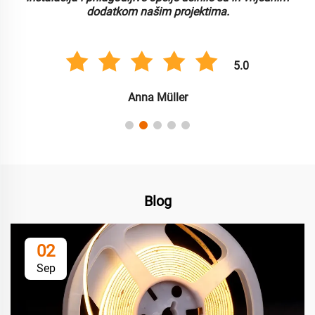
dodatkom našim projektima.
5.0
Anna Müller
Blog
02
Sep