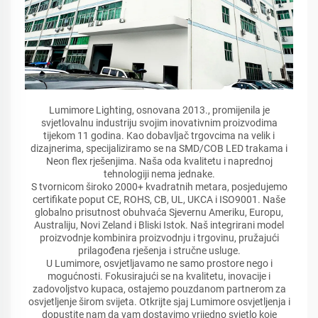
Lumimore Lighting, osnovana 2013., promijenila je
svjetlovalnu industriju svojim inovativnim proizvodima
tijekom 11 godina. Kao dobavljač trgovcima na velik i
dizajnerima, specijaliziramo se na SMD/COB LED trakama i
Neon flex rješenjima. Naša oda kvalitetu i naprednoj
tehnologiji nema jednake.
S tvornicom široko 2000+ kvadratnih metara, posjedujemo
certifikate poput CE, ROHS, CB, UL, UKCA i ISO9001. Naše
globalno prisutnost obuhvaća Sjevernu Ameriku, Europu,
Australiju, Novi Zeland i Bliski Istok. Naš integrirani model
proizvodnje kombinira proizvodnju i trgovinu, pružajući
prilagođena rješenja i stručne usluge.
U Lumimore, osvjetljavamo ne samo prostore nego i
mogućnosti. Fokusirajući se na kvalitetu, inovacije i
zadovoljstvo kupaca, ostajemo pouzdanom partnerom za
osvjetljenje širom svijeta. Otkrijte sjaj Lumimore osvjetljenja i
dopustite nam da vam dostavimo vrijedno svjetlo koje