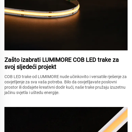
Zašto izabrati LUMIMORE COB LED trake za
svoj sljedeći projekt
COB LED trake od LUMIMORE nude učinkovito i versatile rješenje za
osvjetljenje za sva vaša potreba. Bilo da osvjetljavate poslovni
prostor ili dodajete kreativni dodir kući, naše trake pružaju izuzetnu
jačinu svjetla i uštedu energije.