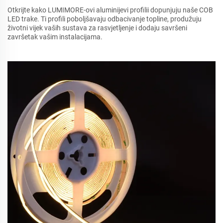
Otkrijte kako LUMIMORE-ovi aluminijevi profilii dopunjuju naše COB
LED trake. Ti profili poboljšavaju odbacivanje topline, produžuju
životni vijek vaših sustava za rasvjetljenje i dodaju savršeni
završetak vašim instalacijama.