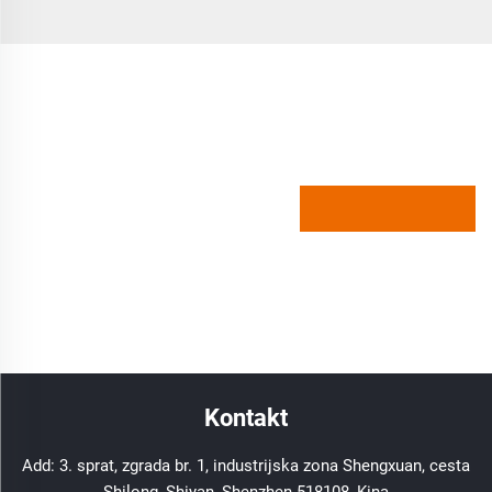
Kontakt
Add: 3. sprat, zgrada br. 1, industrijska zona Shengxuan, cesta
Shilong, Shiyan, Shenzhen 518108, Kina