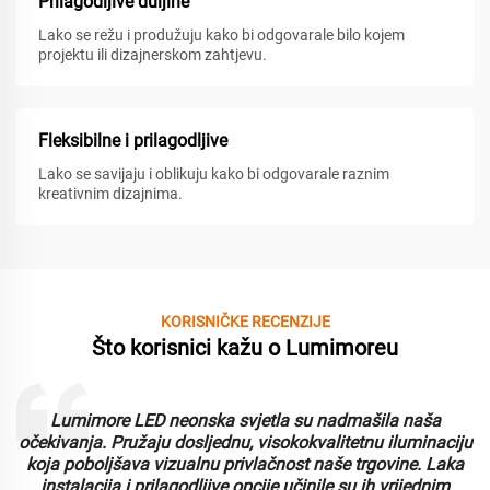
Prilagodljive duljine
Lako se režu i produžuju kako bi odgovarale bilo kojem
projektu ili dizajnerskom zahtjevu.
Fleksibilne i prilagodljive
Lako se savijaju i oblikuju kako bi odgovarale raznim
kreativnim dizajnima.
KORISNIČKE RECENZIJE
Što korisnici kažu o Lumimoreu
Lumimore LED neonska svjetla su nadmašila naša
i
očekivanja. Pružaju dosljednu, visokokvalitetnu iluminaciju
koja poboljšava vizualnu privlačnost naše trgovine. Laka
instalacija i prilagodljive opcije učinile su ih vrijednim