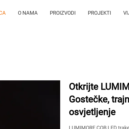
CA
O NAMA
PROIZVODI
PROJEKTI
VI
Otkrijte LUMI
Gostečke, trajn
osvjetljenje
LUMIMORE COB LED trake n