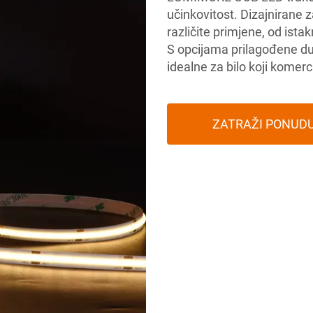
učinkovitost. Dizajnirane 
različite primjene, od ista
S opcijama prilagođene duž
idealne za bilo koji komerci
ZATRAŽI PONUD