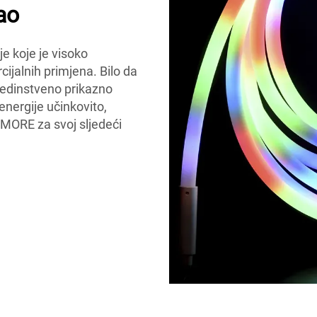
ao
e koje je visoko
cijalnih primjena. Bilo da
e jedinstveno prikazno
energije učinkovito,
IMORE za svoj sljedeći