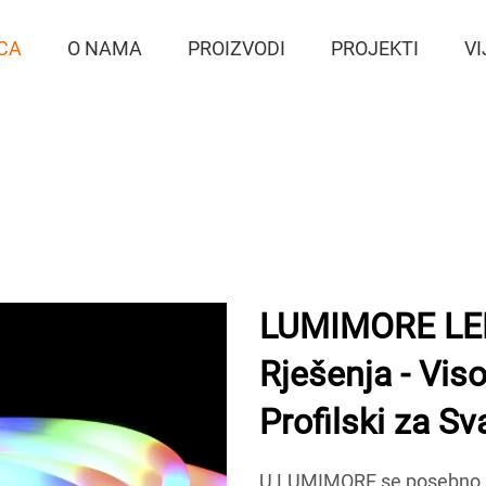
CA
O NAMA
PROIZVODI
PROJEKTI
VI
LUMIMORE LED
Rješenja - Vis
Profilski za Sv
U LUMIMORE se posebno ba