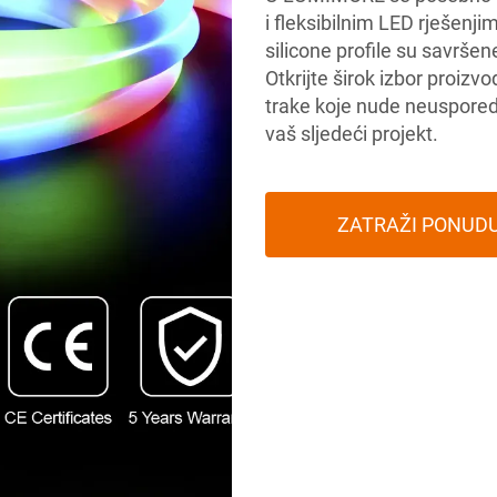
i fleksibilnim LED rješenji
silicone profile su savršen
Otkrijte širok izbor proizv
trake koje nude neuspored
vaš sljedeći projekt.
ZATRAŽI PONUD