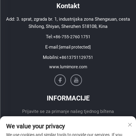
Kontakt
Add: 3. sprat, zgrada br. 1, industrijska zona Shengxuan, cesta
Shilong, Shiyan, Shenzhen 518108, Kina
Tel:
+86-755-2760 1751
E-mail:
[email protected]
Mobilni:
+8613751129751
www.lumimore.com
INFORMACIJE
Prijavite se za primanje našeg tjednog biltena
We value your privacy
We use cookies and similar tools to provide our services. If you