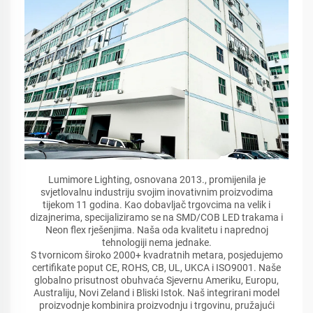
Lumimore Lighting, osnovana 2013., promijenila je
svjetlovalnu industriju svojim inovativnim proizvodima
tijekom 11 godina. Kao dobavljač trgovcima na velik i
dizajnerima, specijaliziramo se na SMD/COB LED trakama i
Neon flex rješenjima. Naša oda kvalitetu i naprednoj
tehnologiji nema jednake.
S tvornicom široko 2000+ kvadratnih metara, posjedujemo
certifikate poput CE, ROHS, CB, UL, UKCA i ISO9001. Naše
globalno prisutnost obuhvaća Sjevernu Ameriku, Europu,
Australiju, Novi Zeland i Bliski Istok. Naš integrirani model
proizvodnje kombinira proizvodnju i trgovinu, pružajući