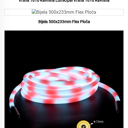
Vršna 1616 Ravnina LumiOpal Vršna 1616 Ravnina
Bijela 500x233mm Flex Ploča