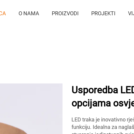
CA
O NAMA
PROIZVODI
PROJEKTI
VI
Usporedba LED 
opcijama osvje
LED traka je inovativno rješ
funkciju. Idealna za naglaš