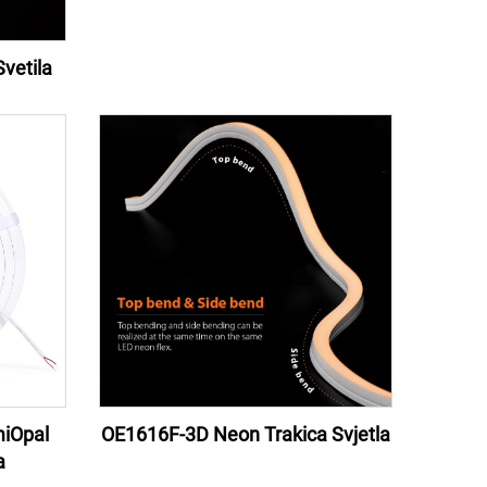
vetila
miOpal
OE1616F-3D Neon Trakica Svjetla
a