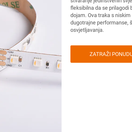
stvaranje jedinstvenih svje
fleksibilna da se prilagodi 
dojam. Ova traka s niskim p
dugotrajne performanse, št
osvjetljavanja.
ZATRAŽI PONUD