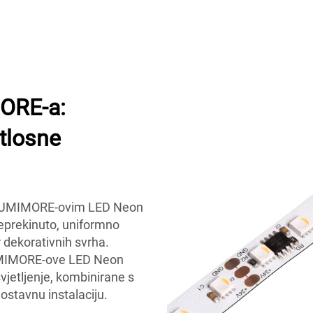
ORE-a:
etlosne
s LUMIMORE-ovim LED Neon
neprekinuto, uniformno
r dekorativnih svrha.
LUMIMORE-ove LED Neon
vjetljenje, kombinirane s
ostavnu instalaciju.