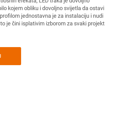
tlosnih efekata, LED traka je dovoljno
bilo kojem obliku i dovoljno svijetla da ostavi
rofilom jednostavna je za instalaciju i nudi
o je čini isplativim izborom za svaki projekt
U