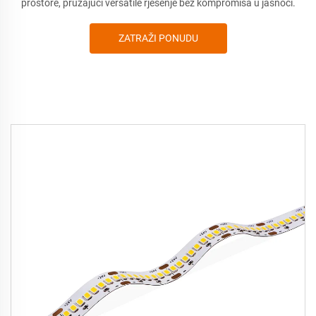
prostore, pružajući versatile rješenje bez kompromisa u jasnoći.
ZATRAŽI PONUDU