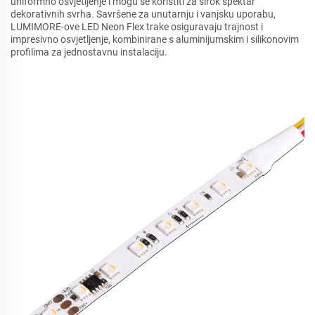
uniformno osvjetljenje i mogu se koristiti za širok spektar
dekorativnih svrha. Savršene za unutarnju i vanjsku uporabu,
LUMIMORE-ove LED Neon Flex trake osiguravaju trajnost i
impresivno osvjetljenje, kombinirane s aluminijumskim i silikonovim
profilima za jednostavnu instalaciju.