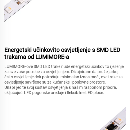
Energetski učinkovito osvjetljenje s SMD LED
trakama od LUMIMORE-a
LUMIMORE-ove SMD LED trake nude energetski učinkovito rješenje
za sve vaše potrebe za osvjetljenjem. Dizajnirane da pruže jarko,
čisto osvjetljenje dok potrošuju minimalan iznos moći, ove trake za
osvjetljenje savršene su za kućanske i poslovne prostore.
Unaprijedite svoj sustav osvjetljenja s našim rasponom pribora,
uključujući LED pogonske uređaje i fleksibilne LED ploče.