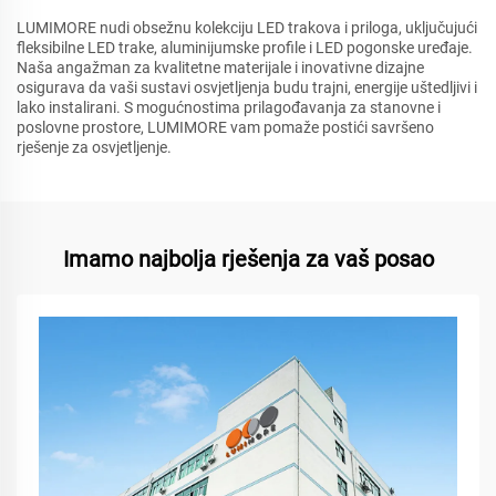
LUMIMORE nudi obsežnu kolekciju LED trakova i priloga, uključujući
fleksibilne LED trake, aluminijumske profile i LED pogonske uređaje.
Naša angažman za kvalitetne materijale i inovativne dizajne
osigurava da vaši sustavi osvjetljenja budu trajni, energije uštedljivi i
lako instalirani. S mogućnostima prilagođavanja za stanovne i
poslovne prostore, LUMIMORE vam pomaže postići savršeno
rješenje za osvjetljenje.
Imamo najbolja rješenja za vaš posao