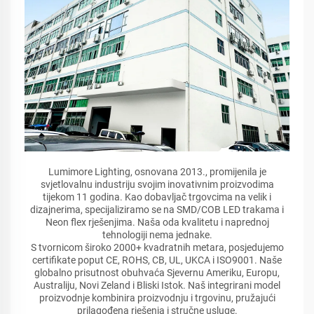
Lumimore Lighting, osnovana 2013., promijenila je
svjetlovalnu industriju svojim inovativnim proizvodima
tijekom 11 godina. Kao dobavljač trgovcima na velik i
dizajnerima, specijaliziramo se na SMD/COB LED trakama i
Neon flex rješenjima. Naša oda kvalitetu i naprednoj
tehnologiji nema jednake.
S tvornicom široko 2000+ kvadratnih metara, posjedujemo
certifikate poput CE, ROHS, CB, UL, UKCA i ISO9001. Naše
globalno prisutnost obuhvaća Sjevernu Ameriku, Europu,
Australiju, Novi Zeland i Bliski Istok. Naš integrirani model
proizvodnje kombinira proizvodnju i trgovinu, pružajući
prilagođena rješenja i stručne usluge.