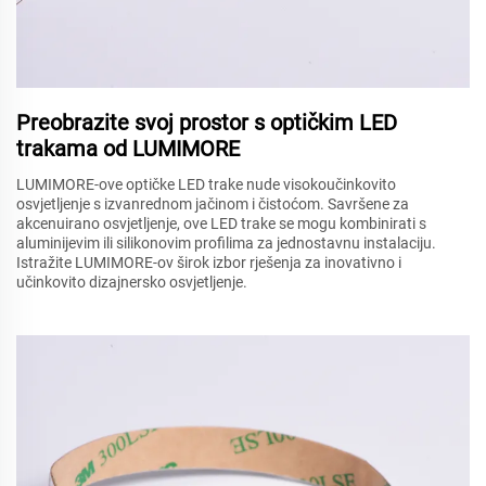
Preobrazite svoj prostor s optičkim LED
trakama od LUMIMORE
LUMIMORE-ove optičke LED trake nude visokoučinkovito
osvjetljenje s izvanrednom jačinom i čistoćom. Savršene za
akcenuirano osvjetljenje, ove LED trake se mogu kombinirati s
aluminijevim ili silikonovim profilima za jednostavnu instalaciju.
Istražite LUMIMORE-ov širok izbor rješenja za inovativno i
učinkovito dizajnersko osvjetljenje.