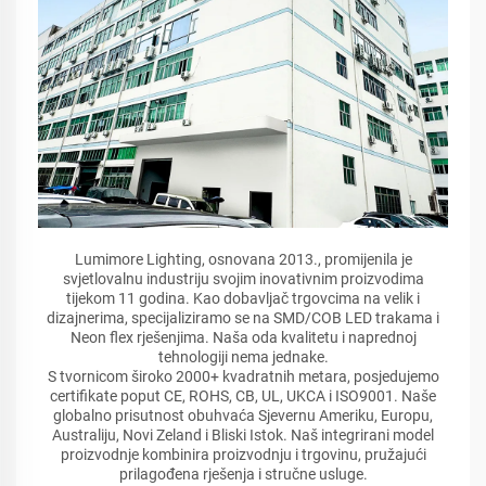
Lumimore Lighting, osnovana 2013., promijenila je
svjetlovalnu industriju svojim inovativnim proizvodima
tijekom 11 godina. Kao dobavljač trgovcima na velik i
dizajnerima, specijaliziramo se na SMD/COB LED trakama i
Neon flex rješenjima. Naša oda kvalitetu i naprednoj
tehnologiji nema jednake.
S tvornicom široko 2000+ kvadratnih metara, posjedujemo
certifikate poput CE, ROHS, CB, UL, UKCA i ISO9001. Naše
globalno prisutnost obuhvaća Sjevernu Ameriku, Europu,
Australiju, Novi Zeland i Bliski Istok. Naš integrirani model
proizvodnje kombinira proizvodnju i trgovinu, pružajući
prilagođena rješenja i stručne usluge.