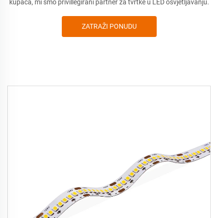
kupaca, mi smo privillegirani partner za tvrtke u LED osvjetljavanju.
ZATRAŽI PONUDU