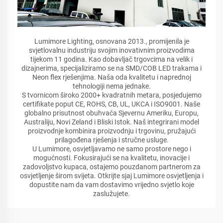
Lumimore Lighting, osnovana 2013., promijenila je
svjetlovalnu industriju svojim inovativnim proizvodima
tijekom 11 godina. Kao dobavljač trgovcima na velik i
dizajnerima, specijaliziramo se na SMD/COB LED trakama i
Neon flex rješenjima. Naša oda kvalitetu i naprednoj
tehnologiji nema jednake.
S tvornicom široko 2000+ kvadratnih metara, posjedujemo
certifikate poput CE, ROHS, CB, UL, UKCA i ISO9001. Naše
globalno prisutnost obuhvaća Sjevernu Ameriku, Europu,
Australiju, Novi Zeland i Bliski Istok. Naš integrirani model
proizvodnje kombinira proizvodnju i trgovinu, pružajući
prilagođena rješenja i stručne usluge.
U Lumimore, osvjetljavamo ne samo prostore nego i
mogućnosti. Fokusirajući se na kvalitetu, inovacije i
zadovoljstvo kupaca, ostajemo pouzdanom partnerom za
osvjetljenje širom svijeta. Otkrijte sjaj Lumimore osvjetljenja i
dopustite nam da vam dostavimo vrijedno svjetlo koje
zaslužujete.