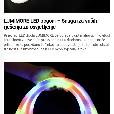
LUMIMORE LED pogoni – Snaga iza vaših
rješenja za osvjetljenje
Prijednici LED dioda LUMIMORE osiguravaju optimalnu učinkovitost
i stabilnost za sve naše proizvode s LED diodama. Izaberite naše
prijednike za pouzdanu i učinkovitu dobavu struje kako biste održali
trajnost i učinkovitost vaših LED neon svjetala i traka.