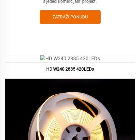
sljedeći komercijalni projekt.
ZATRAŽI PONUDU
HD W240 2835 420LEDs