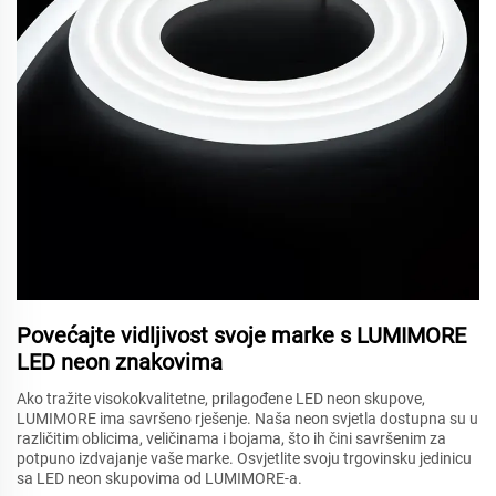
Povećajte vidljivost svoje marke s LUMIMORE
LED neon znakovima
Ako tražite visokokvalitetne, prilagođene LED neon skupove,
LUMIMORE ima savršeno rješenje. Naša neon svjetla dostupna su u
različitim oblicima, veličinama i bojama, što ih čini savršenim za
potpuno izdvajanje vaše marke. Osvjetlite svoju trgovinsku jedinicu
sa LED neon skupovima od LUMIMORE-a.