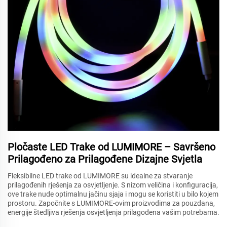
Pločaste LED Trake od LUMIMORE – Savršeno
Prilagođeno za Prilagođene Dizajne Svjetla
Fleksibilne LED trake od LUMIMORE su idealne za stvaranje
prilagođenih rješenja za osvjetljenje. S nizom veličina i konfiguracija,
ove trake nude optimalnu jačinu sjaja i mogu se koristiti u bilo kojem
prostoru. Započnite s LUMIMORE-ovim proizvodima za pouzdana,
energije štedljiva rješenja osvjetljenja prilagođena vašim potrebama.