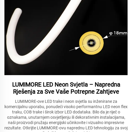
LUMIMORE LED Neon Svjetla – Napredna
Rješenja za Sve Vaše Potrepne Zahtjeve
LUMIMORE-ove LED trake i neon svjetla su inženirane za
komercijalnu uporabu, ponudeći visoko performantnu LED neon flex
traku, COB trake i širok izbor LED dodataka. Bilo da je riječ o
oznakama, unutarnjem osvjetljenju ili dekorativnim instalacijama,
naši proizvodi pružaju energijski učinkovite i vizualno impresivne
rezultate. Otkrijte LUMIMORE-ovu naprednu LED tehnologiju za svoj