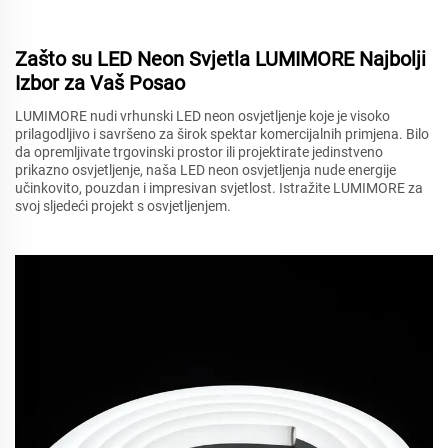
Zašto su LED Neon Svjetla LUMIMORE Najbolji
Izbor za Vaš Posao
LUMIMORE nudi vrhunski LED neon osvjetljenje koje je visoko
prilagodljivo i savršeno za širok spektar komercijalnih primjena. Bilo
da opremljivate trgovinski prostor ili projektirate jedinstveno
prikazno osvjetljenje, naša LED neon osvjetljenja nude energije
učinkovito, pouzdan i impresivan svjetlost. Istražite LUMIMORE za
svoj sljedeći projekt s osvjetljenjem.