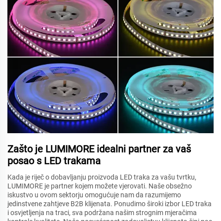
Zašto je LUMIMORE idealni partner za vaš
posao s LED trakama
Kada je riječ o dobavljanju proizvoda LED traka za vašu tvrtku,
LUMIMORE je partner kojem možete vjerovati. Naše obsežno
iskustvo u ovom sektorju omogućuje nam da razumijemo
jedinstvene zahtjeve B2B klijenata. Ponudimo široki izbor LED traka
i osvjetljenja na traci, sva podržana našim strognim mjeračima