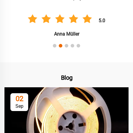
5.0
Anna Müller
Blog
02
Sep