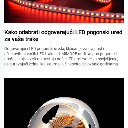
Kako odabrati odgovarajući LED pogonski ured
za vaše trake
Odgovarajući LED pogonski uredaj ključan je za trajnost i
učinkovitost vaših LED traka. LUMIMORE nudi raspon pogonskih
uređaja koji savršeno pristaju naše LED proizvode za osvjetljenje,
osiguravajući jednoliko, sigurno i učinkovito djelovanje godinama.