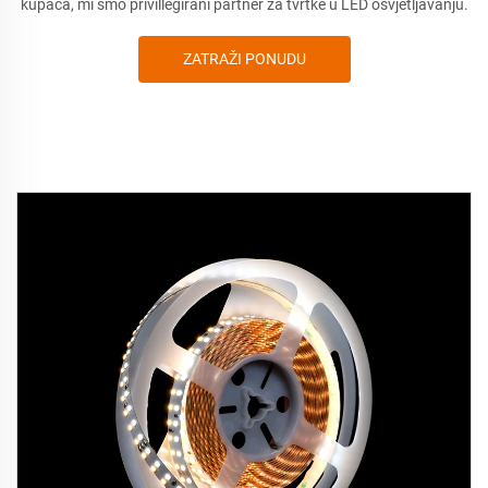
kupaca, mi smo privillegirani partner za tvrtke u LED osvjetljavanju.
ZATRAŽI PONUDU