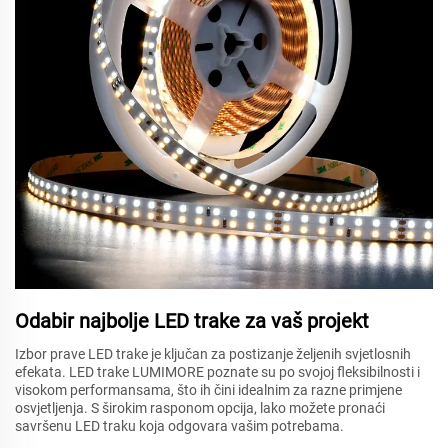
Odabir najbolje LED trake za vaš projekt
Izbor prave LED trake je ključan za postizanje željenih svjetlosnih
efekata. LED trake LUMIMORE poznate su po svojoj fleksibilnosti i
visokom performansama, što ih čini idealnim za razne primjene
osvjetljenja. S širokim rasponom opcija, lako možete pronaći
savršenu LED traku koja odgovara vašim potrebama.