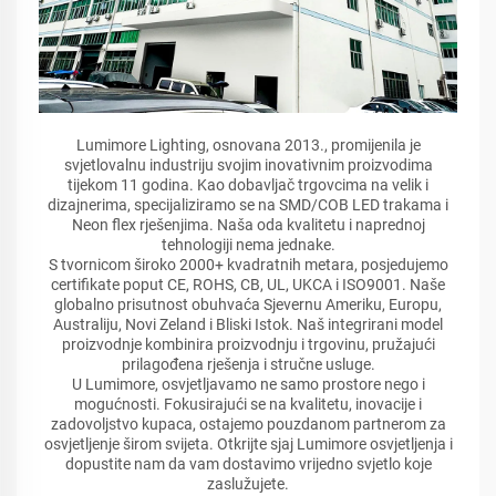
Lumimore Lighting, osnovana 2013., promijenila je
svjetlovalnu industriju svojim inovativnim proizvodima
tijekom 11 godina. Kao dobavljač trgovcima na velik i
dizajnerima, specijaliziramo se na SMD/COB LED trakama i
Neon flex rješenjima. Naša oda kvalitetu i naprednoj
tehnologiji nema jednake.
S tvornicom široko 2000+ kvadratnih metara, posjedujemo
certifikate poput CE, ROHS, CB, UL, UKCA i ISO9001. Naše
globalno prisutnost obuhvaća Sjevernu Ameriku, Europu,
Australiju, Novi Zeland i Bliski Istok. Naš integrirani model
proizvodnje kombinira proizvodnju i trgovinu, pružajući
prilagođena rješenja i stručne usluge.
U Lumimore, osvjetljavamo ne samo prostore nego i
mogućnosti. Fokusirajući se na kvalitetu, inovacije i
zadovoljstvo kupaca, ostajemo pouzdanom partnerom za
osvjetljenje širom svijeta. Otkrijte sjaj Lumimore osvjetljenja i
dopustite nam da vam dostavimo vrijedno svjetlo koje
zaslužujete.