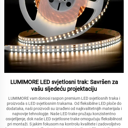
LUMIMORE LED svjetlosni trak: Savršen za
vašu sljedeću projektaciju
LUMIMORE vam donosi raspon premium LED svjetlosnih traka i
proizvoda s LED svjetlosnim trakama. Od fleksibilne LED ploče do
dodataka, naši proizvodi su izrađeni od najkvalitetnijih materijala i
najnovije tehnologije. Naše LED trake pružaju konzistentno
osvjetljenje, dok naše LED svjetlosne trake omogućuju fleksibilnost
pri montaži. S jakim fokusom na kontrolu kvalitete i zadovoljstvo