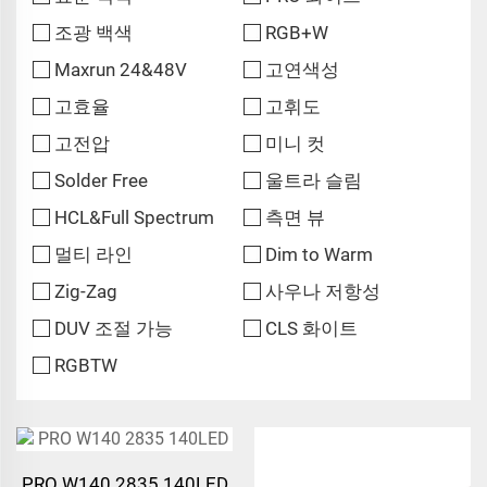
조광 백색
RGB+W
Maxrun 24&48V
고연색성
고효율
고휘도
고전압
미니 컷
Solder Free
울트라 슬림
HCL&Full Spectrum
측면 뷰
멀티 라인
Dim to Warm
Zig-Zag
사우나 저항성
DUV 조절 가능
CLS 화이트
RGBTW
PRO W140 2835 140LED