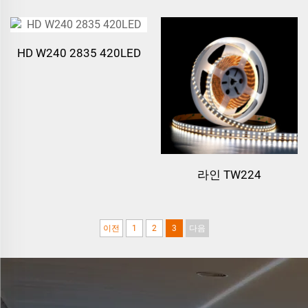
HD W240 2835 420LED
라인 TW224
이전
1
2
3
다음