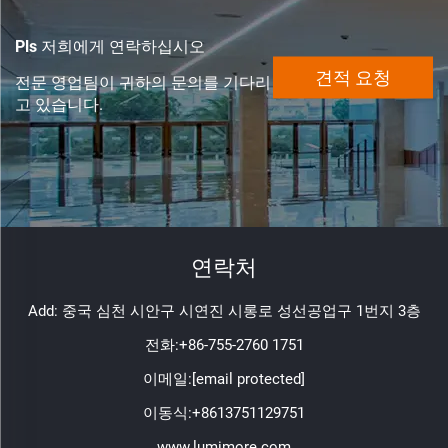
Pls 저희에게 연락하십시오
견적 요청
전문 영업팀이 귀하의 문의를 기다리
고 있습니다.
연락처
Add: 중국 심천 시안구 시연진 시롱로 성선공업구 1번지 3층
전화:
+86-755-2760 1751
이메일:
[email protected]
이동식:
+8613751129751
www.lumimore.com