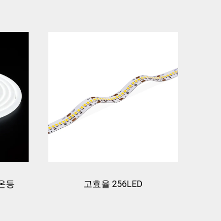
네온등
고효율 256LED