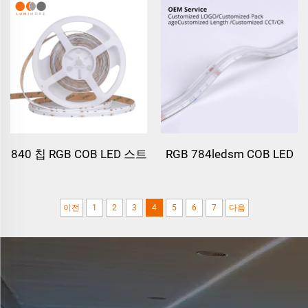
840 칩 RGB COB LED 스트
RGB 784ledsm COB LED
립
스트립 라이트
이전
1
2
3
4
5
6
7
다음