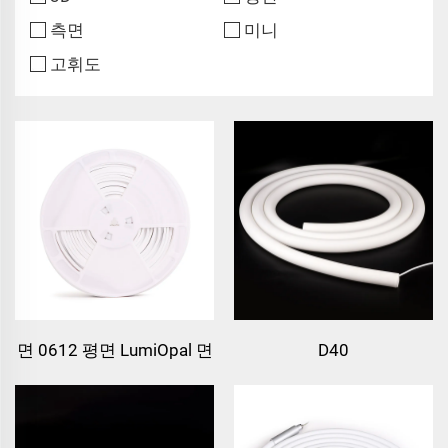
측면
미니
고휘도
면 0612 평면 LumiOpal 면
D40
0612 평면