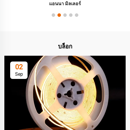
แอนนา มิลเลอร์
บล็อก
02
Sep