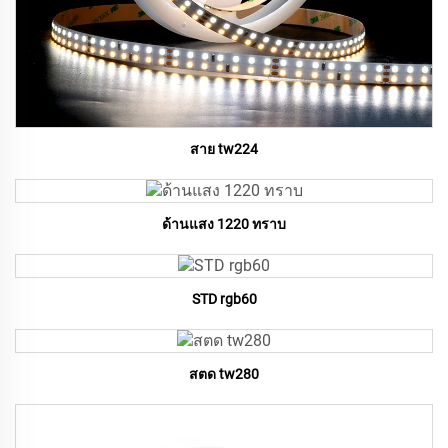
สาย tw224
ด้านแสง 1220 ทราบ
STD rgb60
สตด tw280