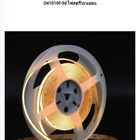
Oe1616f-3d ไฟสตรีปเนออน