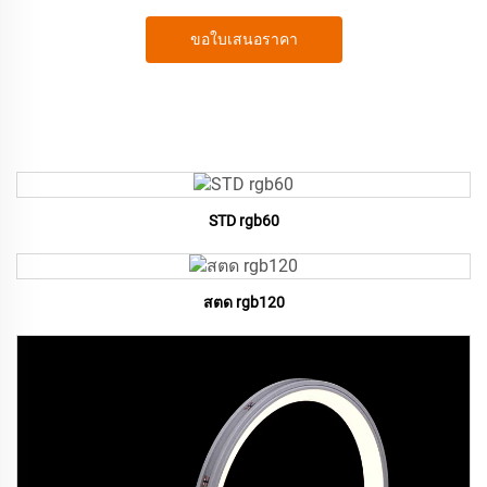
ขอใบเสนอราคา
STD rgb60
สตด rgb120