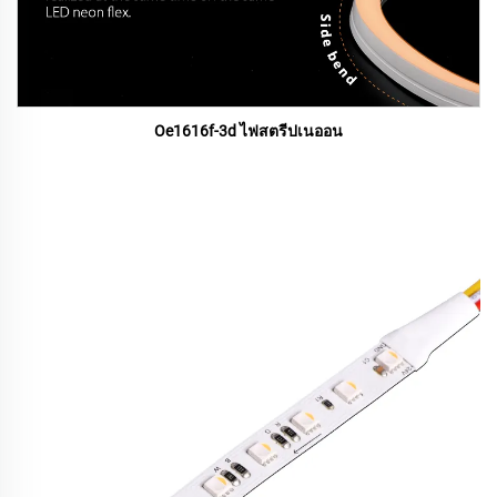
Oe1616f-3d ไฟสตรีปเนออน