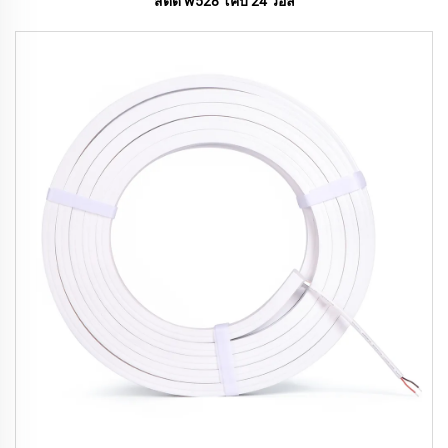
สตด w528 โคบ 24 วอล