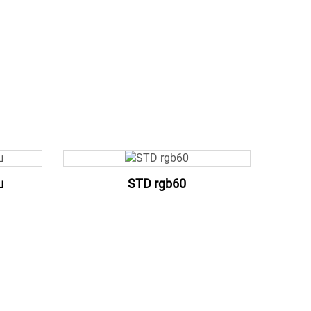
บ
STD rgb60