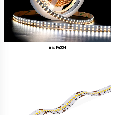
สาย tw224