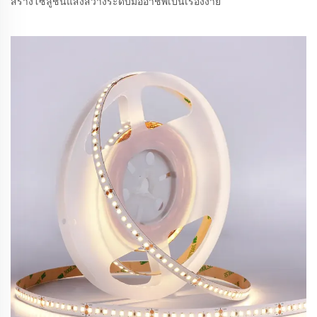
สร้างโซลูชันแสงสว่างระดับมืออาชีพเป็นเรื่องง่าย