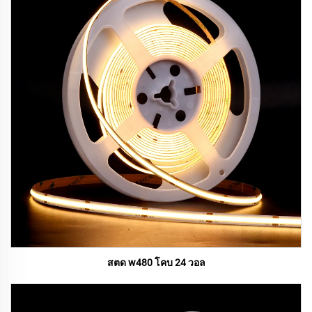
สตด w480 โคบ 24 วอล