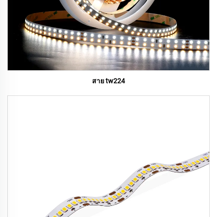
สาย tw224