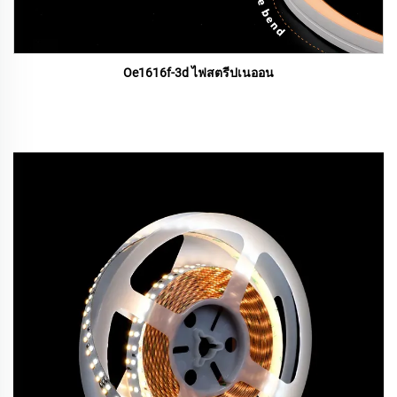
Oe1616f-3d ไฟสตรีปเนออน