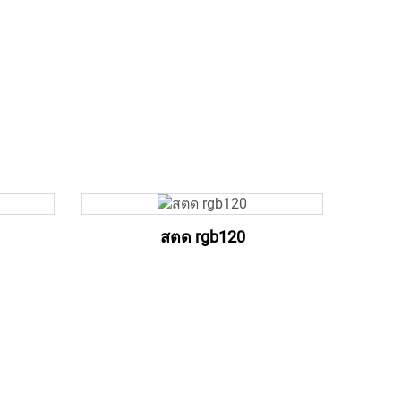
สตด rgb120