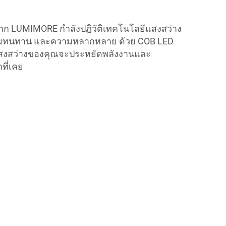
ก LUMIMORE กำลังปฏิวัติเทคโนโลยีแสงสว่าง
มทนทาน และความหลากหลาย ด้วย COB LED
บแสงสว่างของคุณจะประหยัดพลังงานและ
ที่เคย