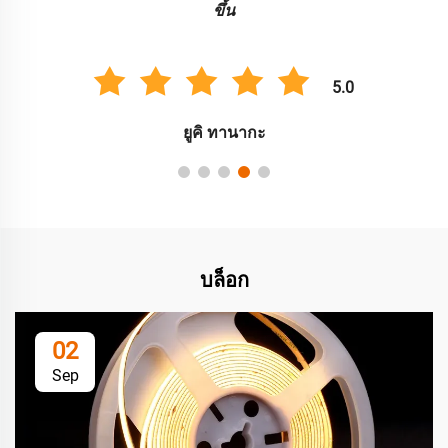
ขึ้น
5.0
ยูคิ ทานากะ
บล็อก
02
Sep