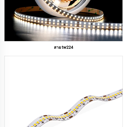
สาย tw224