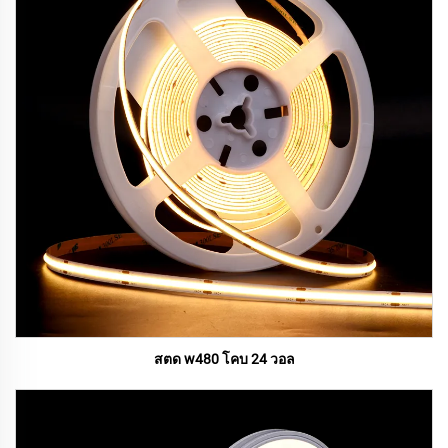
สตด w480 โคบ 24 วอล