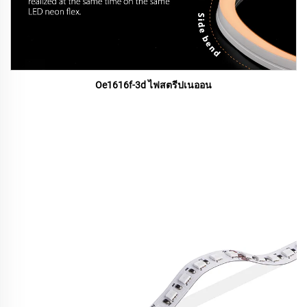
Oe1616f-3d ไฟสตรีปเนออน