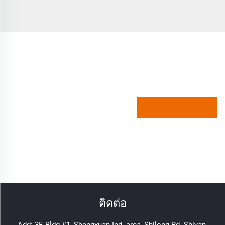
ติดต่อ
Add: 3F, Bldg #1, Shengxuan Ind. area, Shilong Rd. Shiyan,