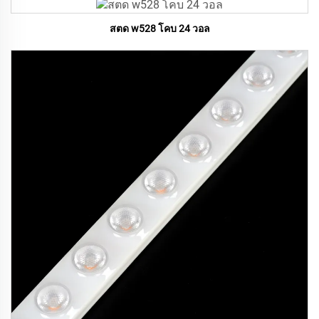
สตด w528 โคบ 24 วอล