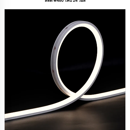
สตด w480 โคบ 24 วอล