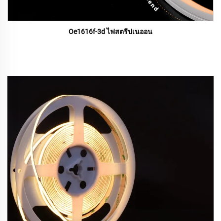
Oe1616f-3d ไฟสตรีปเนออน