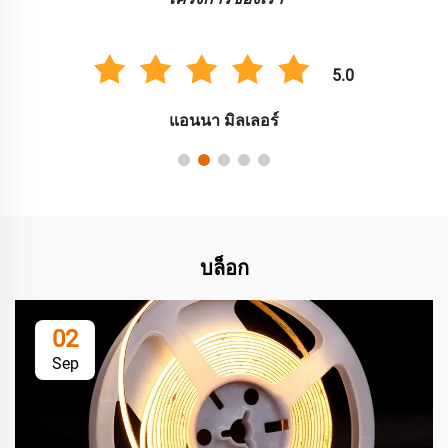
5.0
แอนนา มิลเลอร์
บล็อก
02
Sep