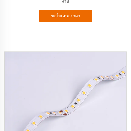
งาน
ขอใบเสนอราคา