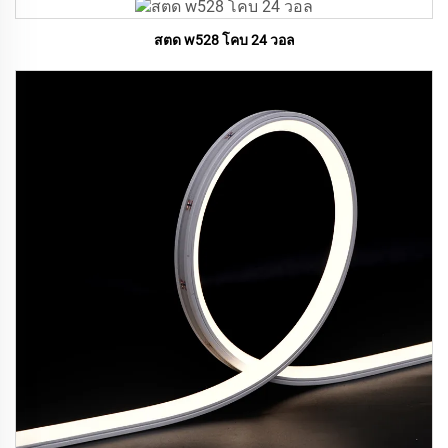
สตด w528 โคบ 24 วอล