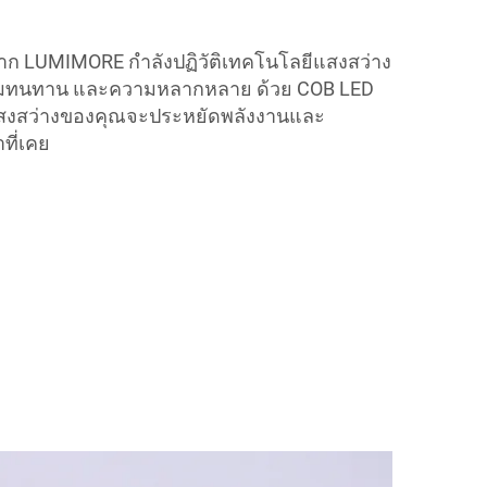
ก LUMIMORE กำลังปฏิวัติเทคโนโลยีแสงสว่าง
มทนทาน และความหลากหลาย ด้วย COB LED
บแสงสว่างของคุณจะประหยัดพลังงานและ
ที่เคย