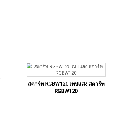
บ
สตาร์ท RGBW120 เทปแสง สตาร์ท
RGBW120