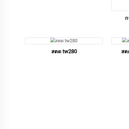
ก
สตด tw280
สต