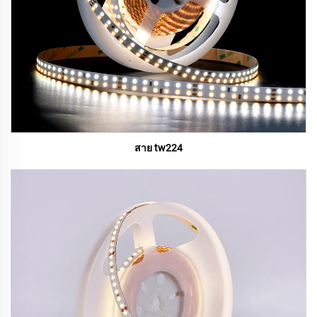
สาย tw224