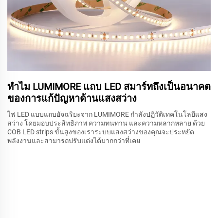
ทำไม LUMIMORE แถบ LED สมาร์ทถึงเป็นอนาคต
ของการแก้ปัญหาด้านแสงสว่าง
ไฟ LED แบบแถบอัจฉริยะจาก LUMIMORE กำลังปฏิวัติเทคโนโลยีแสง
สว่าง โดยมอบประสิทธิภาพ ความทนทาน และความหลากหลาย ด้วย
COB LED strips ขั้นสูงของเราระบบแสงสว่างของคุณจะประหยัด
พลังงานและสามารถปรับแต่งได้มากกว่าที่เคย