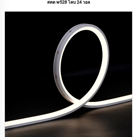
สตด w528 โคบ 24 วอล