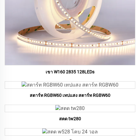
เขา W160 2835 128LEDs
สตาร์ท RGBW60 เทปแสง สตาร์ท RGBW60
สตด tw280