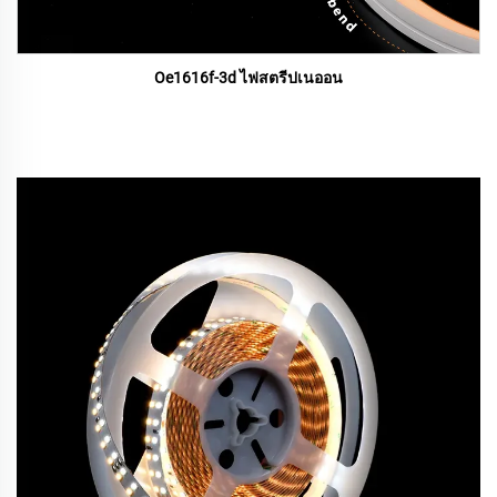
Oe1616f-3d ไฟสตรีปเนออน