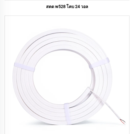
สตด w528 โคบ 24 วอล