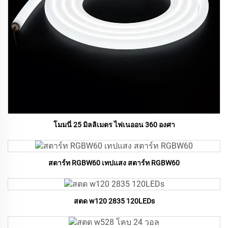
โมมนี่ 25 มิลลิเมตร ไฟเนออน 360 องศา
สตาร์ท RGBW60 เทปแสง สตาร์ท RGBW60
สตด w120 2835 120LEDs