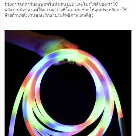
ต้องการลดคาร์บอนฟุตพรินท์ แถบ LED และโปรไฟล์ของเราใช้
พลังงานน้อยลงแต่ให้ความสว่างที่โดดเด่น ช่วยให้คุณประหยัดค่าใช้
จ่ายด้านพลังงานขณะรักษาประสิทธิภาพแสงที่สูง