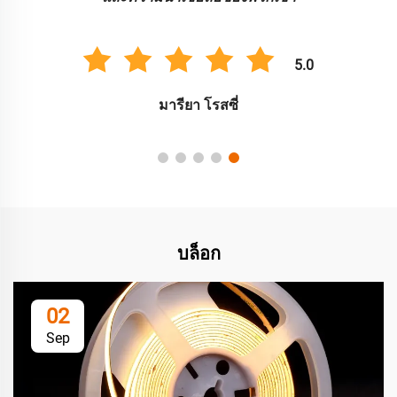
5.0
มารียา โรสซี่
บล็อก
02
Sep