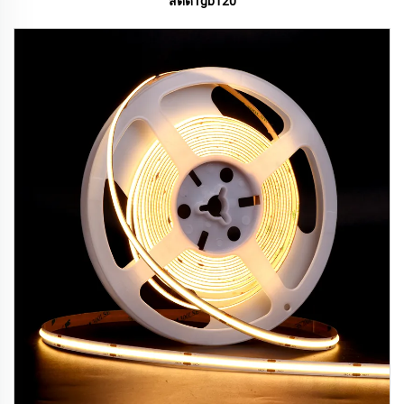
สตด rgb120