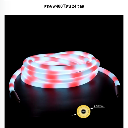
สตด w480 โคบ 24 วอล