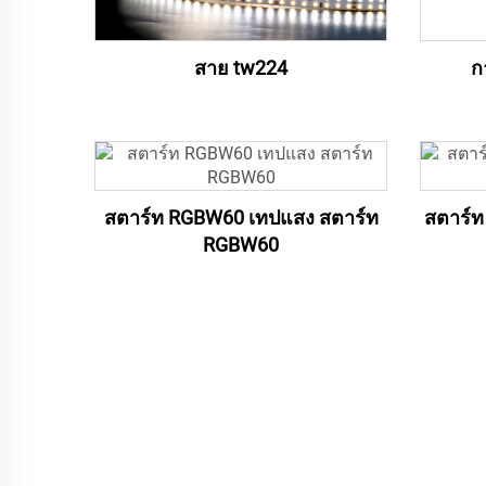
สาย tw224
ก
สตาร์ท RGBW60 เทปแสง สตาร์ท
สตาร์ท
RGBW60