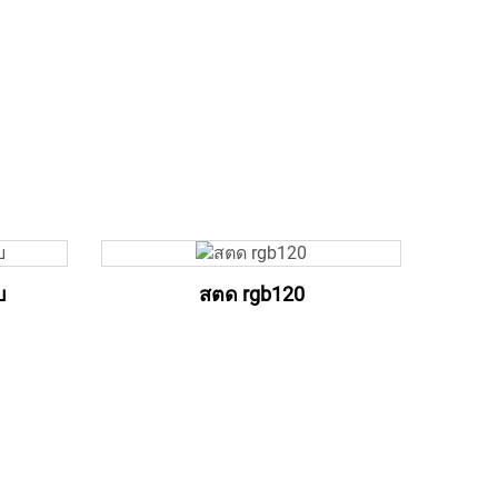
บ
สตด rgb120