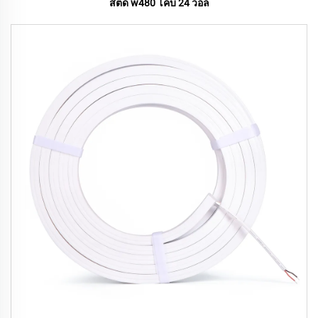
สตด w480 โคบ 24 วอล