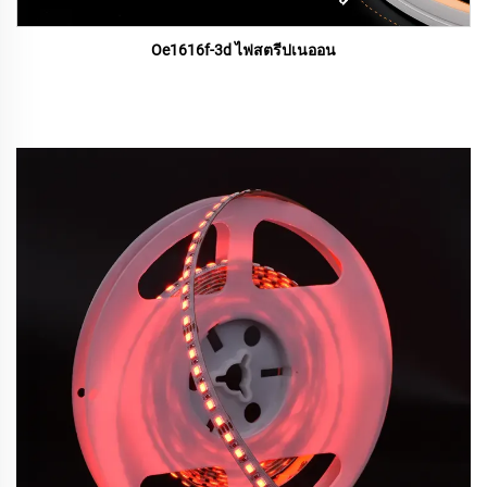
Oe1616f-3d ไฟสตรีปเนออน