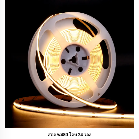
สตด w480 โคบ 24 วอล