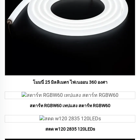
โมมนี่ 25 มิลลิเมตร ไฟเนออน 360 องศา
สตาร์ท RGBW60 เทปแสง สตาร์ท RGBW60
สตด w120 2835 120LEDs