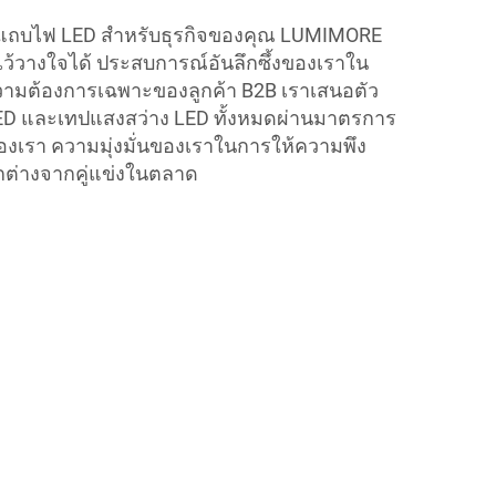
ฑ์แถบไฟ LED สำหรับธุรกิจของคุณ LUMIMORE
ไว้วางใจได้ ประสบการณ์อันลึกซึ้งของเราใน
ความต้องการเฉพาะของลูกค้า B2B เราเสนอตัว
D และเทปแสงสว่าง LED ทั้งหมดผ่านมาตรการ
องเรา ความมุ่งมั่นของเราในการให้ความพึง
กต่างจากคู่แข่งในตลาด