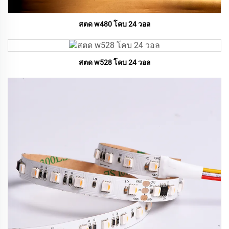
สตด w480 โคบ 24 วอล
สตด w528 โคบ 24 วอล