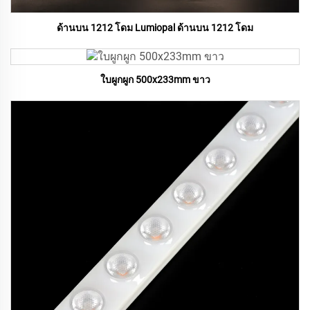
ด้านบน 1212 โดม Lumiopal ด้านบน 1212 โดม
ใบผูกผูก 500x233mm ขาว