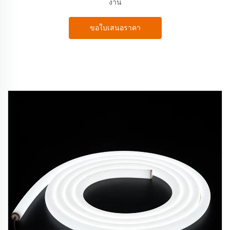
งาน
ขอใบเสนอราคา