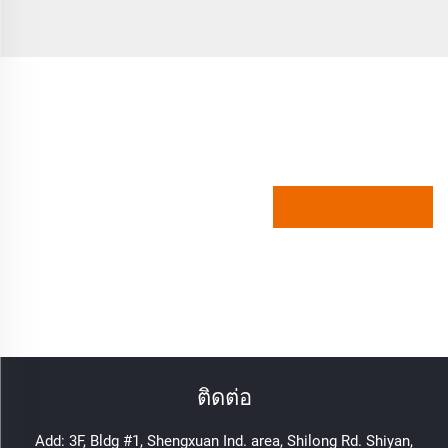
ติดต่อ
Add: 3F, Bldg #1, Shengxuan Ind. area, Shilong Rd. Shiyan,