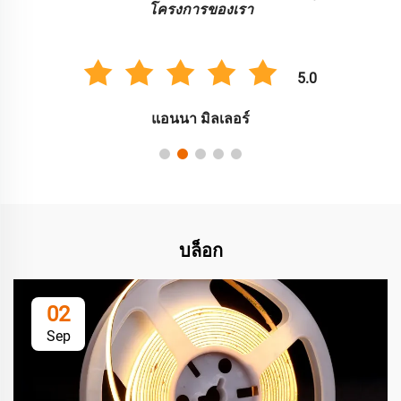
หลายๆ อย่าง
5.0
คาร์ลอส กอนซาเลซ
บล็อก
02
Sep