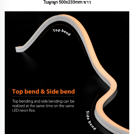
ใบผูกผูก 500x233mm ขาว