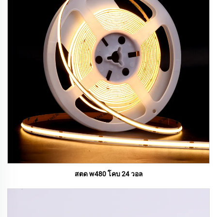
สตด w480 โคบ 24 วอล