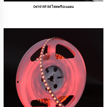
Oe1616f-3d ไฟสตรีปเนออน