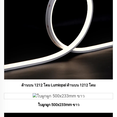
ด้านบน 1212 โดม Lumiopal ด้านบน 1212 โดม
ใบผูกผูก 500x233mm ขาว