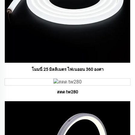
โมมนี่ 25 มิลลิเมตร ไฟเนออน 360 องศา
สตด tw280