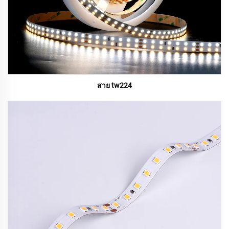
สาย tw224