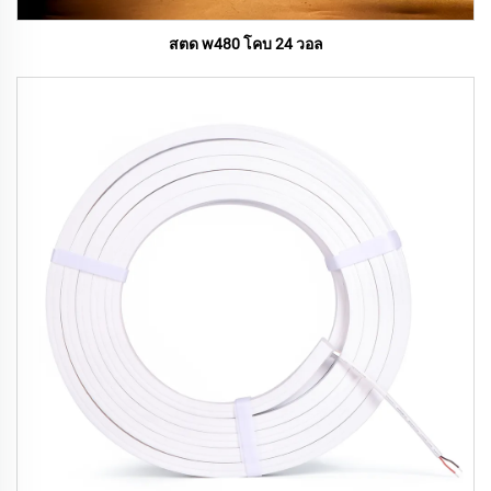
สตด w480 โคบ 24 วอล