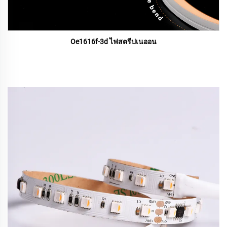
Oe1616f-3d ไฟสตรีปเนออน