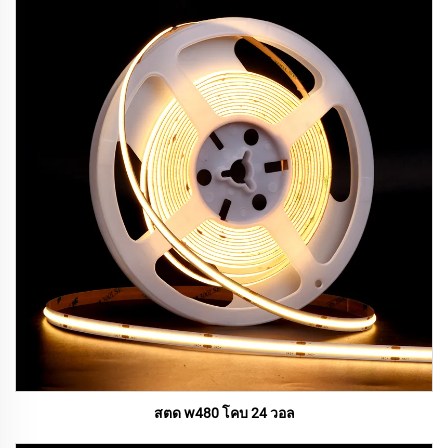
สตด w480 โคบ 24 วอล