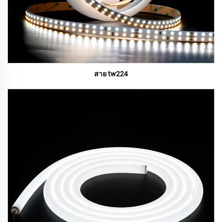
สาย tw224