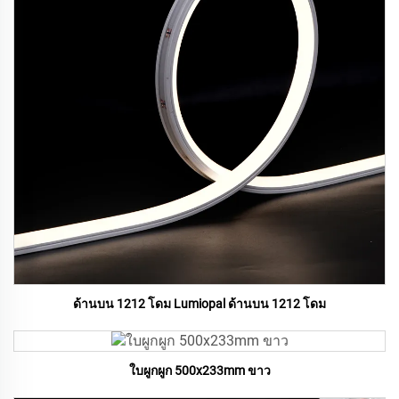
ด้านบน 1212 โดม Lumiopal ด้านบน 1212 โดม
ใบผูกผูก 500x233mm ขาว