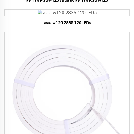
สตาร์ท RGBW120 เทปแสง สตาร์ท RGBW120
สตด w120 2835 120LEDs