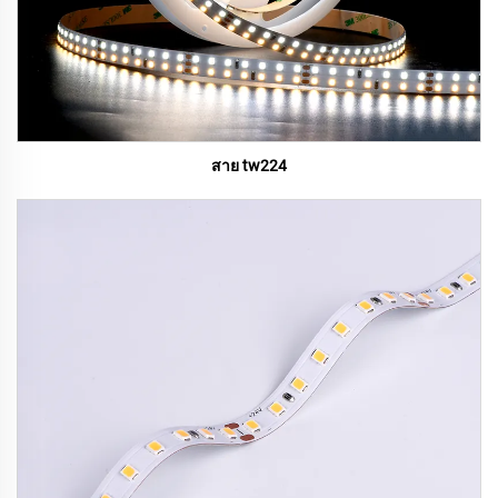
สาย tw224