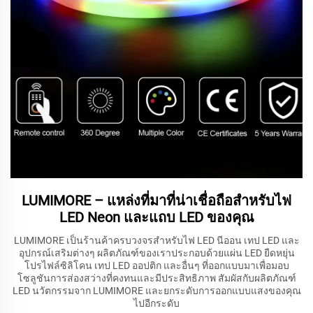
LUMIMORE – แหล่งที่มาที่น่าเชื่อถือสำหรับไฟ
LED Neon และแถบ LED ของคุณ
LUMIMORE เป็นร้านค้าครบวงจรสำหรับไฟ LED นีออน เทป LED และ
อุปกรณ์เสริมต่างๆ ผลิตภัณฑ์ของเราประกอบด้วยแผ่น LED ยืดหยุ่น
โปรไฟล์ซิลิโคน เทป LED ออปติก และอื่นๆ ที่ออกแบบมาเพื่อมอบ
โซลูชันการส่องสว่างที่คงทนและมีประสิทธิภาพ สัมผัสกับผลิตภัณฑ์
LED นวัตกรรมจาก LUMIMORE และยกระดับการออกแบบแสงของคุณ
ไปอีกระดับ