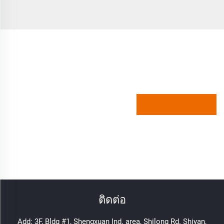
ติดต่อ
Add: 3F, Bldg #1, Shengxuan Ind. area, Shilong Rd. Shiyan,