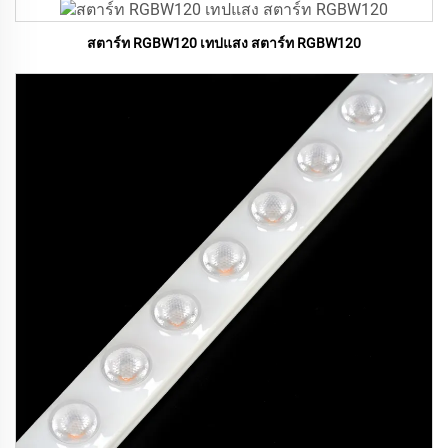
สตาร์ท RGBW120 เทปแสง สตาร์ท RGBW120